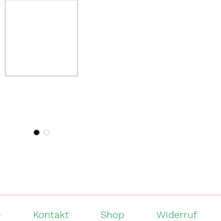
Lieferumfa
Lampe und 
Länge und 
Leuchtmitte
(E27: A60, 
Größe:
35 x 35 x 
Zertifikat:
CE
Es können 
Oberflächen
Herstellun
Fehler dar.
LED-Glühbi
Formstabil
beeinträchti
Q
Kontakt
Shop
Widerruf