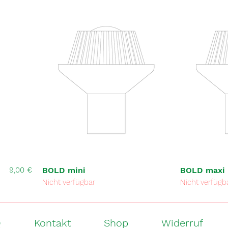
Preis
9,00 €
BOLD mini
BOLD maxi
Nicht verfügbar
Nicht verfügb
Q
Kontakt
Shop
Widerruf