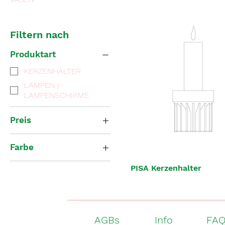
Filtern nach
Produktart
KERZENHALTER
LAMPEN |
LAMPENSCHIRME
Preis
Farbe
9 €
199 €
PISA Kerzenhalter
AGBs
Info
FA